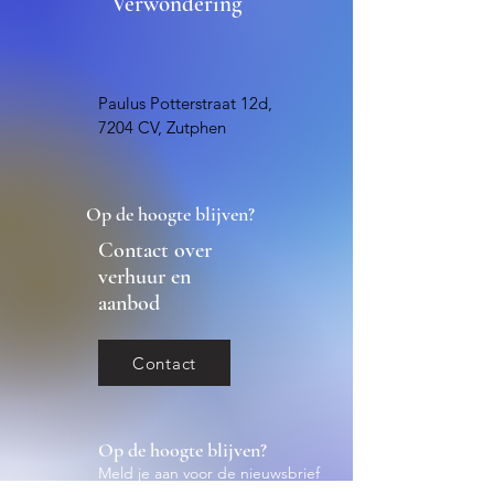
Verwondering
Paulus Potterstraat 12d,
7204 CV, Zutphen
Op de hoogte blijven?
Contact over
verhuur en
aanbod
Contact
Op de hoogte blijven?
Meld je aan voor de nieuwsbrief